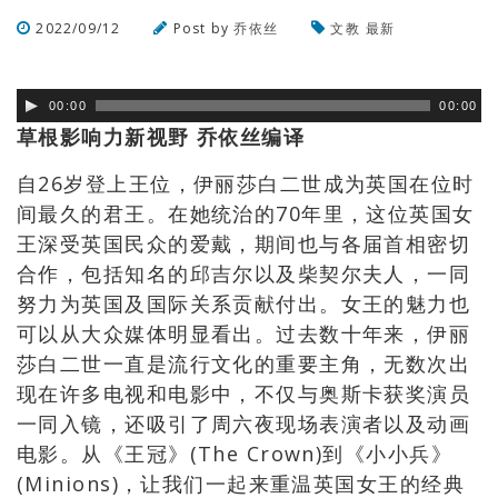
2022/09/12
Post by
乔依丝
文教
最新
浏览数
635
次
00:00
00:00
草根影响力新视野 乔依丝编译
自26岁登上王位，伊丽莎白二世成为英国在位时
间最久的君王。在她统治的70年里，这位英国女
王深受英国民众的爱戴，期间也与各届首相密切
合作，包括知名的邱吉尔以及柴契尔夫人，一同
努力为英国及国际关系贡献付出。女王的魅力也
可以从大众媒体明显看出。过去数十年来，伊丽
莎白二世一直是流行文化的重要主角，无数次出
现在许多电视和电影中，不仅与奥斯卡获奖演员
一同入镜，还吸引了周六夜现场表演者以及动画
电影。从《王冠》(The Crown)到《小小兵》
(Minions)，让我们一起来重温英国女王的经典