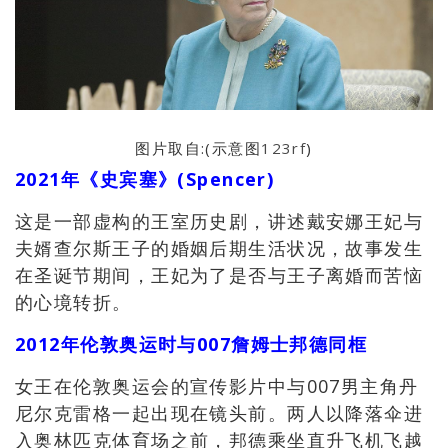
图片取自:(示意图
123rf
)
2021年《史宾塞》(Spencer)
这是一部虚构的王室历史剧，讲述戴安娜王妃与
夫婿查尔斯王子的婚姻后期生活状况，故事发生
在圣诞节期间，王妃为了是否与王子离婚而苦恼
的心境转折。
2012年伦敦奥运时与007詹姆士邦德同框
女王在伦敦奥运会的宣传影片中与007男主角丹
尼尔克雷格一起出现在镜头前。两人以降落伞进
入奥林匹克体育场之前，邦德乘坐直升飞机飞越