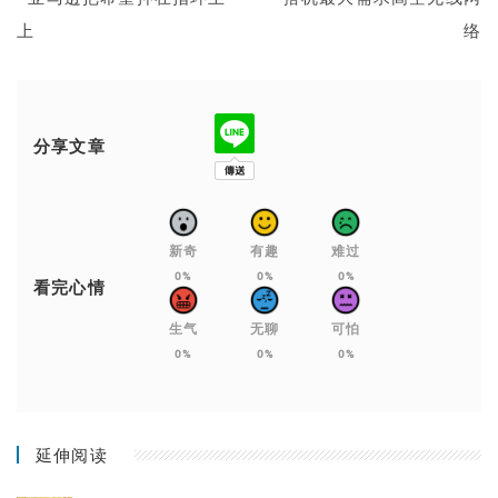
上
络
分享文章
新奇
有趣
难过
0%
0%
0%
看完心情
生气
无聊
可怕
0%
0%
0%
延伸阅读