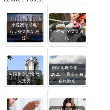
小说翻拍成电
影，好莱坞新潮
“下午茶”的黄金时
流
代
国家地理杂志：
英国最高法院 女
2025 年最令人兴
人定义
奋旅游点