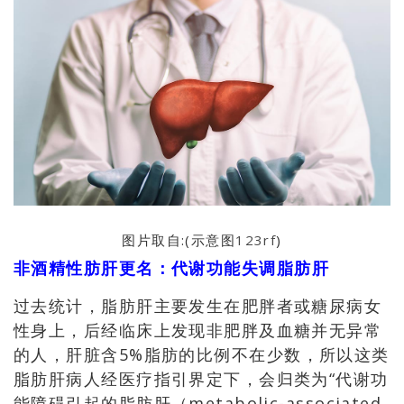
图片取自:(示意图
123rf
)
非酒精性肪肝更名
：
代谢功能失调脂肪肝
过去统计，脂肪肝主要发生在肥胖者或糖尿病女
性身上，后
经
临床上发现非肥胖及血糖并无异常
的人，肝脏含
5%
脂肪
的比例不在少数，所以这类
脂肪肝病人经医疗指引界定下，会归类为“代谢功
能障碍引起的脂肪肝（metabolic-associated