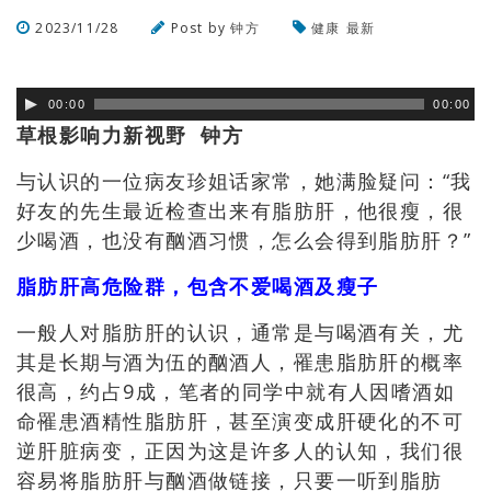
2023/11/28
Post by
钟方
健康
最新
浏览数
207
次
00:00
00:00
草根影响力新视野 钟方
与认识的一位病友珍姐话家常
，她满脸疑问：“我
好友的先生最近检查出来有脂肪肝，他很瘦，很
少喝酒，也没有酗酒习惯，怎么会得到脂肪肝？”
脂肪肝高危险群
，
包含不爱喝酒及瘦子
一般人对脂肪肝的认识
，
通常是与喝酒有关
，
尤
其是长期与酒为伍的酗酒人
，
罹患脂肪肝的概率
很高
，约占9成，笔者的同学中就有人因嗜酒如
命罹患酒精性脂肪肝，甚至演变成肝硬化的不可
逆肝脏病变，正因为这是许多人的认知，我们很
容易将脂肪肝与酗酒做链接，只要一听到脂肪