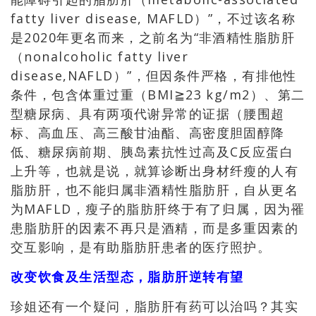
fatty liver disease, MAFLD）”，不过该名称
是
2020
年更名而来，之前名为“非酒精性脂肪肝
（nonalcoholic fatty liver
disease,NAFLD）”，但因条件严格，有排他性
条件，包含体重过重（BMI≧23 kg/m2）、第二
型糖尿病、具有两项代谢异常的证据（腰围超
标、高血压、高三酸甘油酯、高密度胆固醇降
低、糖尿病前期、胰岛素抗性过高及C反应蛋白
上升等，也就是说，就算诊断出身材纤瘦的人有
脂肪肝，也不能归属非酒精性脂肪肝，自从更名
为MAFLD，瘦子的脂肪肝终于有了归属，因为罹
患脂肪肝的因素不再只是酒精，而是多重因素的
交互影响，是有助脂肪肝患者的医疗照护。
改变饮食及生活型态，脂肪肝逆转有望
珍姐还有一个疑问
，
脂肪肝有药可以治吗
？其实