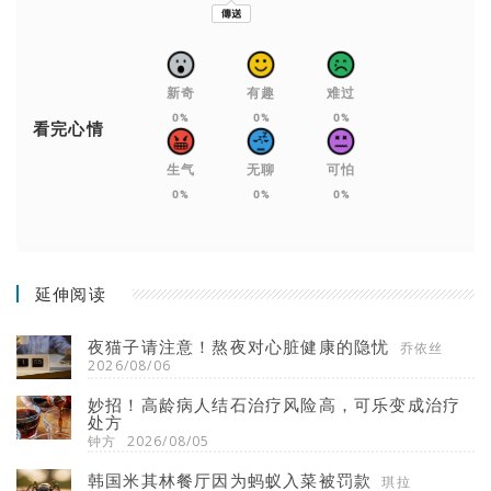
新奇
有趣
难过
0%
0%
0%
看完心情
生气
无聊
可怕
0%
0%
0%
延伸阅读
夜猫子请注意！熬夜对心脏健康的隐忧
乔依丝
2026/08/06
妙招！高龄病人结石治疗风险高，可乐变成治疗
处方
钟方
2026/08/05
韩国米其林餐厅因为蚂蚁入菜被罚款
琪拉