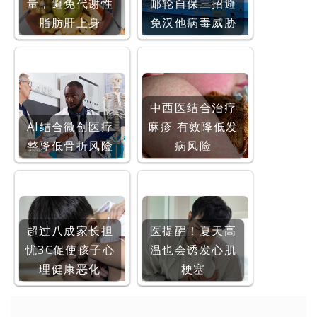
量，避免代谢性
邮轮自保三招避
脂肪肝上身
免汉他病毒威胁
中西医结合治疗
AI结合微创医疗
麻疹 有效降低发
整降低骨折风险
病风险
超过八成家长担
医提醒！夏天高
忧3C促使孩子心
温也会诱发心肌
理健康恶化
梗塞