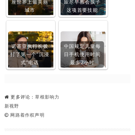
座世界上最美丽
应尽早教会孩子
城市
这项首要技能
诺基亚执行长拨
中国规定儿童每
打了第一个“沉浸
日手机使用时间
式”电话
最多2小时
更多评论：
草根影响力
新视野
网路着作权声明