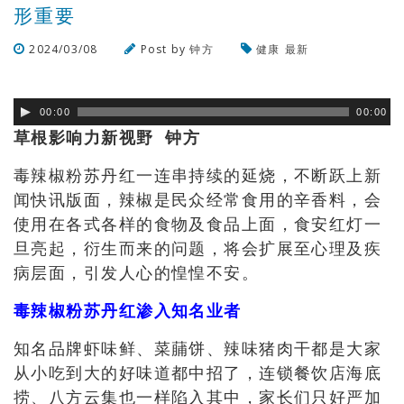
形重要
2024/03/08
Post by
钟方
健康
最新
浏览数
273
次
00:00
00:00
草根影响力新视野 钟方
毒辣椒粉苏丹红一连串持续的延烧，不断跃上新
闻快讯版面，辣椒是民众经常食用的辛香料，会
使用在各式各样的食物及食品上面，食安红灯一
旦亮起，衍生而来的问题，将会扩展至心理及疾
病层面，引发人心的惶惶不安。
毒辣椒粉苏丹红渗入知名业者
知名品牌虾味鲜、
菜䔕饼、辣味猪肉干都是大家
从小吃到大的好味道都中招了，连锁餐饮店海底
捞、八方云集也一样陷入其中，家长们只好严加