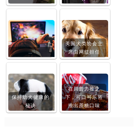
美国犬类协会主
…
席由网红担任
在川普力推之
保持幼犬健康的
下，可口可乐将
秘诀
推出蔗糖口味