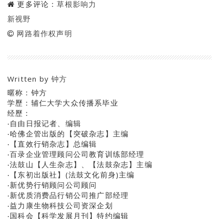
更多评论：
草根影响力
新视野
网路着作权声明
Written by
钟方
暱称：钟方
学歷：辅仁大学大众传播系毕业
经歷：
‧自由日报记者、编辑
‧哈佛企管出版的【突破杂志】主编
‧【直效行销杂志】总编辑
‧百录企业管理顾问公司教育训练部经理
‧法鼓山【人生杂志】、【法鼓杂志】主编
‧【东初出版社】(法鼓文化前身)主编
‧新优势行销顾问公司顾问
‧新优质消费品行销公司推广部经理
‧益力康生物科技公司资深企划
‧国科会【科学发展月刊】特约编辑