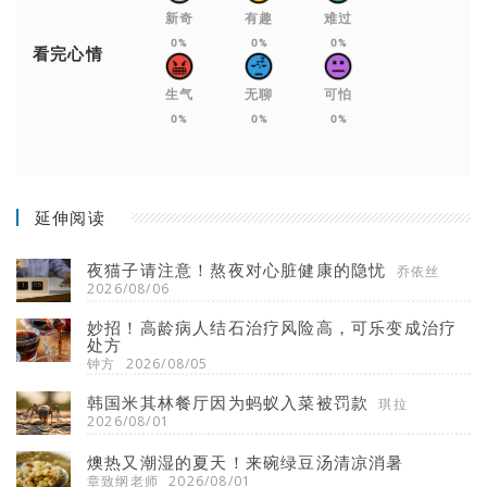
新奇
有趣
难过
0%
0%
0%
看完心情
生气
无聊
可怕
0%
0%
0%
延伸阅读
夜猫子请注意！熬夜对心脏健康的隐忧
乔依丝
2026/08/06
妙招！高龄病人结石治疗风险高，可乐变成治疗
处方
钟方
2026/08/05
韩国米其林餐厅因为蚂蚁入菜被罚款
琪拉
2026/08/01
燠热又潮湿的夏天！来碗绿豆汤清凉消暑
章致纲老师
2026/08/01