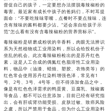
督促自己的孩子，一定要想办法摆脱毒辣椒粉的
毒害。
最近家有成长中孩子的爸妈们，不时耳提
面命：“不要吃辣味零嘴，点餐时不要点辣味，连
含有辣味的酱料都要少沾。”还会亲自给孩子示
范“怎么看有没有含毒辣椒粉的营养营标示”。
毒辣椒粉是研磨成粉状的辛香料，肉眼无法辨识
系为天然植物或工业用染料，所以会给投机份子
坐乱的机会。此次毒辣椒粉检出的是苏丹红色
素，这是人工合成的偶氮红色脂溶性工业用染
料，物品中（油漆、蜡烛、塑胶、衣饰类等）的
红色常会使用苏丹红染料增强色泽，常见有1
号、2
号、3号、4号等，但不得添加食品之中，
像是有红色色泽需求的鸭蛋黄、豆腐乳、辣椒酱
等食品，都不可以任意添加，目前已经有研究指
出，会有肝或肾功能受损、皮肤过敏、致癌风险
之虞，所以严禁用于食品，但为什么工业用染料