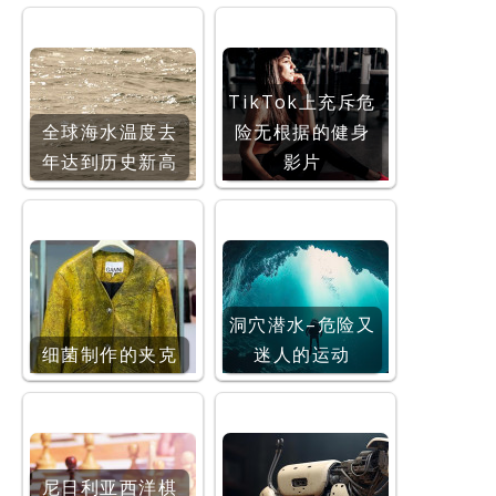
TikTok上充斥危
全球海水温度去
险无根据的健身
年达到历史新高
影片
洞穴潜水–危险又
细菌制作的夹克
迷人的运动
尼日利亚西洋棋