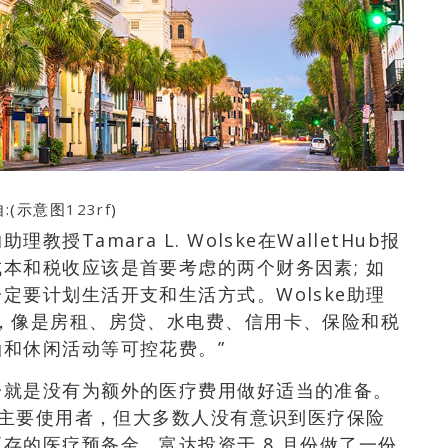
:(示意图
123rf
)
Tamara L. Wolske在WalletHub报
本和税收应该是首要考虑的两个财务因素; 如
定要计划生活开支和生活方式。Wolske助理
，像是房租、房贷、水电费、信用卡、保险和税
和休闲活动等可控花费。”
一就是没有为额外的医疗费用做好适当的准备。
务的主要使用者，但大多数人没有意识到医疗保险
存的医疗预备金。富达投资于 8 月份做了一份