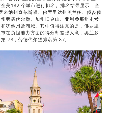
全美182 个城市进行排名。排名结果显示，全
罗来纳州查尔斯顿、佛罗里达州奥兰多、俄亥俄
达州劳德代尔堡、加州旧金山、亚利桑那州史考
帕和犹他州盐湖城。其中值得注意的是，佛罗里
城市在负担能力方面的得分却差强人意，奥兰多
第 78，劳德代尔堡排名第 87。