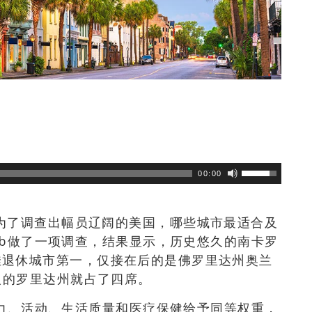
市
浏览数
521
次
00:00
为了调查出幅员辽阔的美国，哪些城市最适合及
Hub做了一项调查，结果显示，历史悠久的南卡罗
排名最佳退休城市第一，仅接在后的是佛罗里达州奥兰
人的罗里达州就占了四席。
担能力、活动、生活质量和医疗保健给予同等权重，