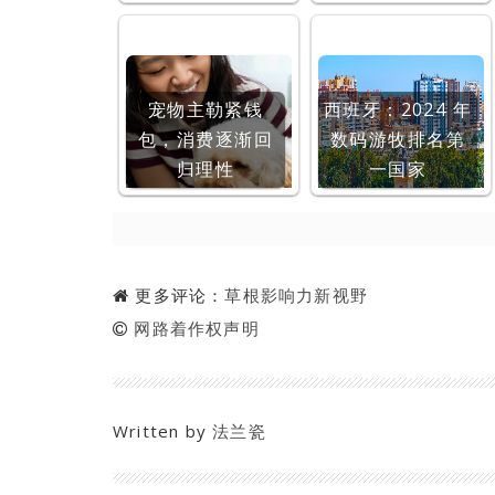
宠物主勒紧钱
西班牙：2024 年
包，消费逐渐回
数码游牧排名第
归理性
一国家
更多评论：
草根影响力新视野
网路着作权声明
Written by
法兰瓷