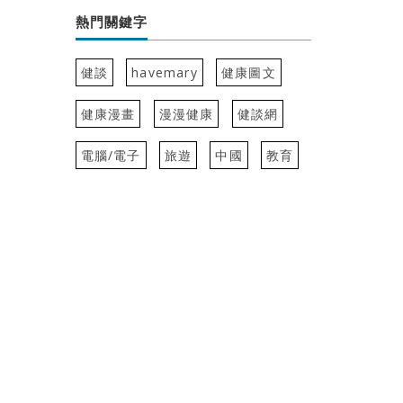
熱門關鍵字
健談
havemary
健康圖文
健康漫畫
漫漫健康
健談網
電腦/電子
旅遊
中國
教育