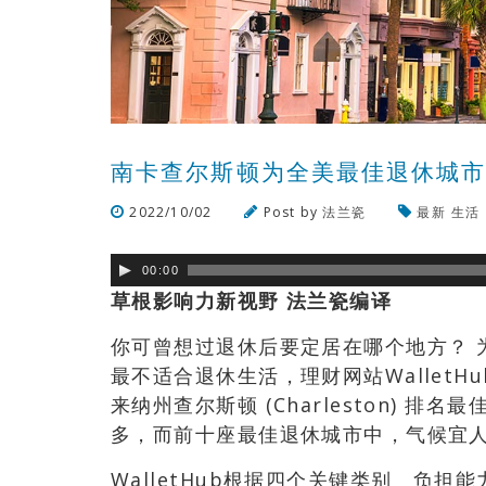
南卡查尔斯顿为全美最佳退休城
2022/10/02
Post by
法兰瓷
最新
生活
00:00
草根影响力新视野
法兰瓷编译
你可曾想过退休后要定居在哪个地方？ 
最不适合退休生活，理财网站Wallet
来纳州查尔斯顿 (Charleston) 
多，而前十座最佳退休城市中，气候宜
WalletHub根据四个关键类别 负