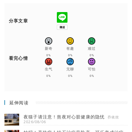
分享文章
新奇
有趣
难过
0%
0%
0%
看完心情
生气
无聊
可怕
0%
0%
0%
延伸阅读
夜猫子请注意！熬夜对心脏健康的隐忧
乔依丝
2026/08/06