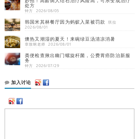
妙招！高龄病人结石治疗风险高，可乐变成治疗
处方
钟方
2026/08/05
韩国米其林餐厅因为蚂蚁入菜被罚款
琪拉
2026/08/01
燠热又潮湿的夏天！来碗绿豆汤清凉消暑
章致纲老师
2026/08/01
粪便检查揪出幽门螺旋杆菌，公费胃癌防治新服
务
钟方
2026/07/29
加入讨论