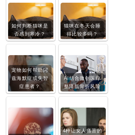
如何判断猫咪是
猫咪在冬天会睡
否感到寒冷？
得比较多吗？
宠物如何帮助阿
兹海默症或失智
AI结合微创医疗
症患者？
整降低骨折风险
4种让女人痛苦的