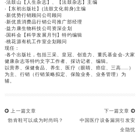
‧法鼓山【人生杂志】、【法鼓杂志】主编
‧【东初出版社】(法鼓文化前身)主编
‧新优势行销顾问公司顾问
‧新优质消费品行销公司推广部经理
‧益力康生物科技公司资深企划
‧国科会【科学发展月刊】特约编辑
‧桃花源有机工作室企划顾问
现任：
‧各个出版社，包括三采、皇冠、创造力、董氏基金会-大家
健康杂志等特约文字工作者、採访记者、编辑。
以营养、保健食品、养生、医疗（眼睛、癌症、三高……）
为主、行销（行销策略拟定、保险业务、业务管理）为
辅。
上一篇文章
下一篇文章
勃肯鞋可以成为时尚吗？
中国医疗设备漏洞引发安
全隐忧