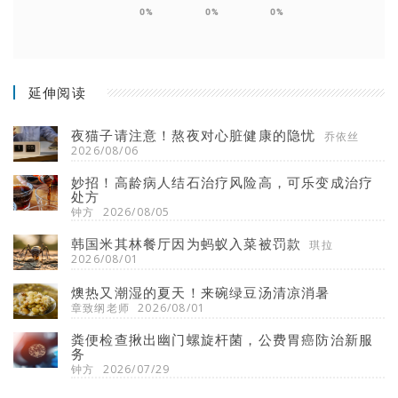
0%
0%
0%
延伸阅读
夜猫子请注意！熬夜对心脏健康的隐忧
乔依丝
2026/08/06
妙招！高龄病人结石治疗风险高，可乐变成治疗
处方
钟方
2026/08/05
韩国米其林餐厅因为蚂蚁入菜被罚款
琪拉
2026/08/01
燠热又潮湿的夏天！来碗绿豆汤清凉消暑
章致纲老师
2026/08/01
粪便检查揪出幽门螺旋杆菌，公费胃癌防治新服
务
钟方
2026/07/29