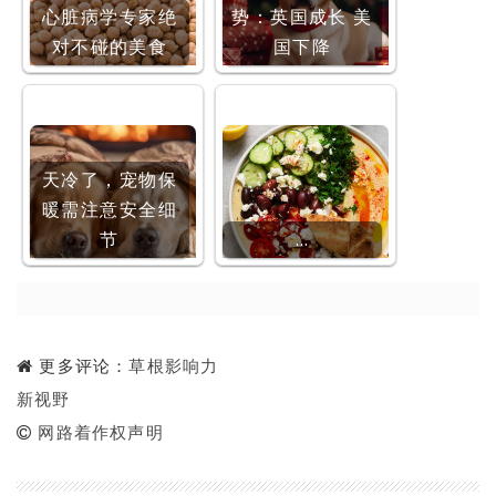
心脏病学专家绝
势：英国成长 美
对不碰的美食
国下降
天冷了，宠物保
暖需注意安全细
节
…
更多评论：
草根影响力
新视野
网路着作权声明