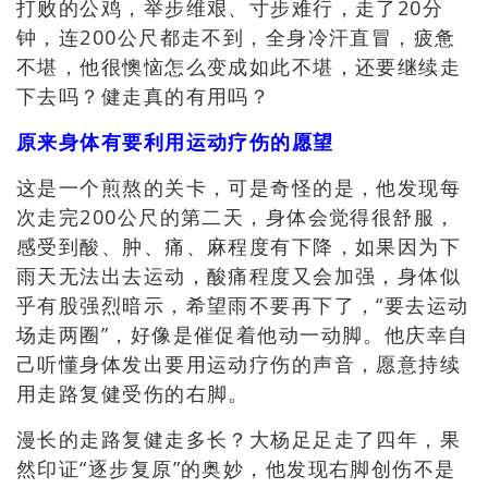
打败的公鸡，举步维艰、寸步难行，走了20分
钟，连200公尺都走不到，全身冷汗直冒，疲惫
不堪，他很懊恼怎么变成如此不堪，还要继续走
下去吗？健走真的有用吗？
原来身体有要利用运动疗伤的愿望
这是一个煎熬的关卡，可是奇怪的是，他发现每
次走完200公尺的第二天，身体会觉得很舒服，
感受到酸、肿、痛、麻程度有下降，如果因为下
雨天无法出去运动，酸痛程度又会加强，身体似
乎有股强烈暗示，希望雨不要再下了，“要去运动
场走两圈”，好像是催促着他动一动脚。他庆幸自
己听懂身体发出要用运动疗伤的声音，愿意持续
用走路复健受伤的右脚。
漫长的走路复健走多长？大杨足足走了四年，果
然印证“逐步复原”的奥妙，他发现右脚创伤不是