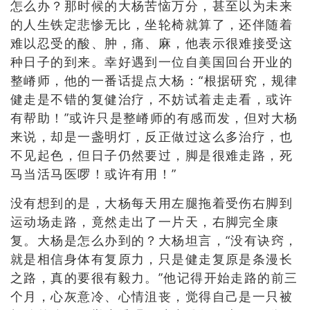
怎么办？那时候的大杨苦恼万分，甚至以为未来
的人生铁定悲惨无比，坐轮椅就算了，还伴随着
难以忍受的酸、肿，痛、麻，他表示很难接受这
种日子的到来。幸好遇到一位自美国回台开业的
整嵴师，他的一番话提点大杨：“根据研究，规律
健走是不错的复健治疗，不妨试着走走看，或许
有帮助！”或许只是整嵴师的有感而发，但对大杨
来说，却是一盏明灯，反正做过这么多治疗，也
不见起色，但日子仍然要过，脚是很难走路，死
马当活马医啰！或许有用！”
没有想到的是，大杨每天用左腿拖着受伤右脚到
运动场走路，竟然走出了一片天，右脚完全康
复。大杨是怎么办到的？大杨坦言，“没有诀窍，
就是相信身体有复原力，只是健走复原是条漫长
之路，真的要很有毅力。”他记得开始走路的前三
个月，心灰意冷、心情沮丧，觉得自己是一只被