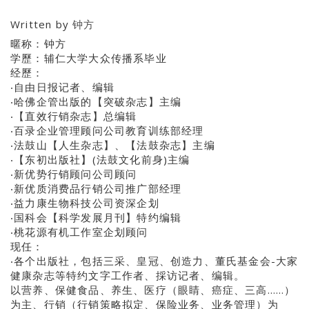
Written by
钟方
暱称：钟方
学歷：辅仁大学大众传播系毕业
经歷：
‧自由日报记者、编辑
‧哈佛企管出版的【突破杂志】主编
‧【直效行销杂志】总编辑
‧百录企业管理顾问公司教育训练部经理
‧法鼓山【人生杂志】、【法鼓杂志】主编
‧【东初出版社】(法鼓文化前身)主编
‧新优势行销顾问公司顾问
‧新优质消费品行销公司推广部经理
‧益力康生物科技公司资深企划
‧国科会【科学发展月刊】特约编辑
‧桃花源有机工作室企划顾问
现任：
‧各个出版社，包括三采、皇冠、创造力、董氏基金会-大家
健康杂志等特约文字工作者、採访记者、编辑。
以营养、保健食品、养生、医疗（眼睛、癌症、三高……）
为主、行销（行销策略拟定、保险业务、业务管理）为