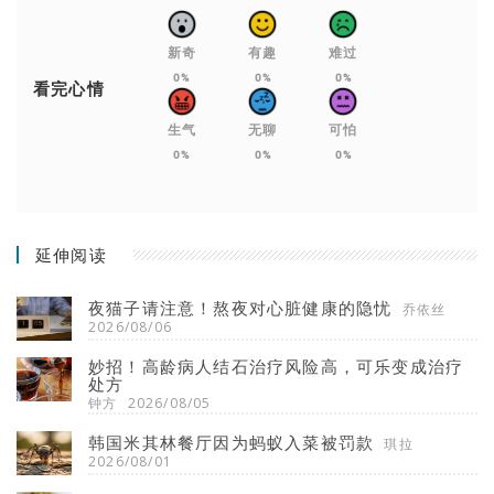
新奇
有趣
难过
0%
0%
0%
看完心情
生气
无聊
可怕
0%
0%
0%
延伸阅读
夜猫子请注意！熬夜对心脏健康的隐忧
乔依丝
2026/08/06
妙招！高龄病人结石治疗风险高，可乐变成治疗
处方
钟方
2026/08/05
韩国米其林餐厅因为蚂蚁入菜被罚款
琪拉
2026/08/01