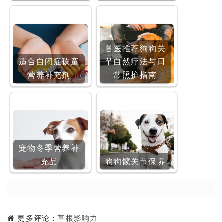
兽医推荐狗狗关
适合自闭症孩童
节自然疗法与日
营养补充剂
常照护指南
宠物冬季营养补
充品
狗狗髋关节保养
更多评论：
草根影响力