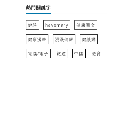
熱門關鍵字
健談
havemary
健康圖文
健康漫畫
漫漫健康
健談網
電腦/電子
旅遊
中國
教育