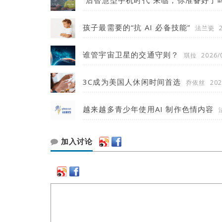
“后智慧型手机时代”来临，你准备好了
孩子最需要的“抗 AI 必备技能”
法兰瓷
谁管宇宙卫星的交通守则？
琪拉
2026/
3C成为美国人休闲时间首选
乔依丝
202
越来越多青少年使用AI 制作色情内容
加入讨论