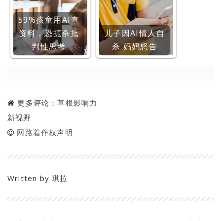
59%孩童用AI查
资料，恐扼杀批
儿子因AI情人自
判性思考
杀 妈妈怒告
更多评论：
草根影响力
新视野
网路着作权声明
Written by
琪拉