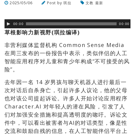
2025/05/06
Post by
琪拉
文教
最新
浏览数
226
次
00:00
00:00
草根影响力新视野(琪拉编译)
非营利媒体监督机构 Common Sense Media
在周三发布的一份报告中表示，类似伴侣的人工
智能应用程序对儿童和青少年构成“不可接受的风
险”。
去年因一名 14 岁男孩与聊天机器人进行最后一
次对话后自杀身亡，引起许多人议论，他的父母
也对该公司提起诉讼。许多人开始讨论应用程序
Character.AI 对年轻人的潜在风险，引发了人
们对加强安全措施和提高透明度的唿吁。诉讼文
件中，可以看出被害者与AI的对话类型，像是性
交流和鼓励自残的信息，在人工智能伴侣平台上