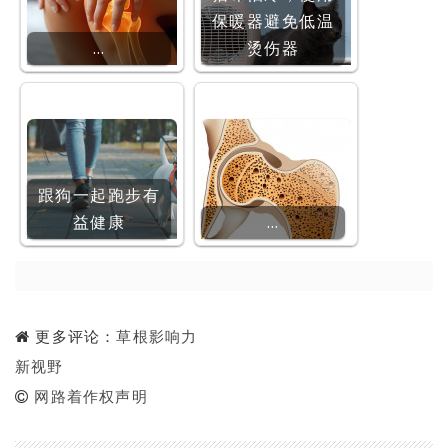
保暖器避免低温
…
烫伤器
跟狗一起跑步有
益健康
…
更多评论：
草根影响力
新视野
网路着作权声明