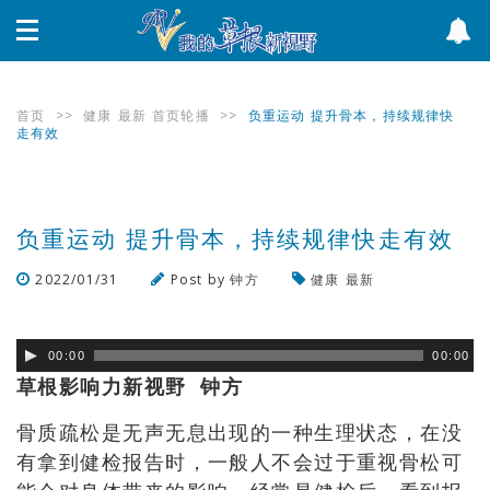
首页
>>
健康
最新
首页轮播
>>
负重运动 提升骨本，持续规律快
走有效
负重运动 提升骨本，持续规律快走有效
2022/01/31
Post by
钟方
健康
最新
浏览数
618
次
00:00
00:00
草根影响力新视野 钟方
骨质疏松是无声无息出现的一种生理状态
，在没
有拿到健检报告时，一般人不会过于重视骨松可