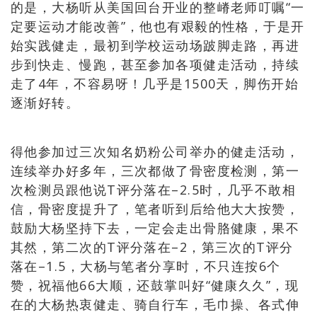
的是，大杨听从美国回台开业的整嵴老师叮嘱“一
定要运动才能改善”，他也有艰毅的性格，于是开
始实践健走，最初到学校运动场跛脚走路，再进
步到快走、慢跑，甚至参加各项健走活动，持续
走了4年，不容易呀！几乎是1500天，脚伤开始
逐渐好转。
得他参加过三次知名奶粉公司举办的健走活动，
连续举办好多年，三次都做了骨密度检测，第一
次检测员跟他说T评分落在–2.5时，几乎不敢相
信，骨密度提升了，笔者听到后给他大大按赞，
鼓励大杨坚持下去，一定会走出骨胳健康，果不
其然，第二次的T评分落在–2，第三次的T评分
落在–1.5，大杨与笔者分享时，不只连按6个
赞，祝福他66大顺，还鼓掌叫好“健康久久”，现
在的大杨热衷健走、骑自行车，毛巾操、各式伸