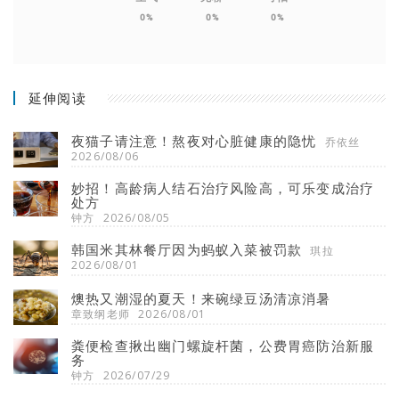
0%
0%
0%
延伸阅读
夜猫子请注意！熬夜对心脏健康的隐忧
乔依丝
2026/08/06
妙招！高龄病人结石治疗风险高，可乐变成治疗
处方
钟方
2026/08/05
韩国米其林餐厅因为蚂蚁入菜被罚款
琪拉
2026/08/01
燠热又潮湿的夏天！来碗绿豆汤清凉消暑
章致纲老师
2026/08/01
粪便检查揪出幽门螺旋杆菌，公费胃癌防治新服
务
钟方
2026/07/29