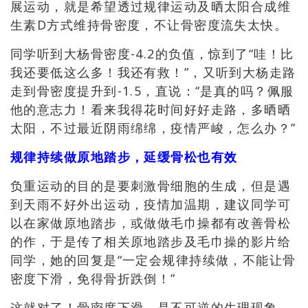
展运动，就是希望透过规律运动及晒太阳合成维
生素D方式维持骨密度，不让骨密度流失太快。
同学听到大杨骨密度-4.2的负值
，惊到了“哇！比
我还要低这么多！我还有救！”，又听到大杨走路
走到骨密度提升到-1.5，直说：“是真的吗？佩服
他的意志力！看来我得花时间好好走路，多晒晒
太阳，不过最近阴雨绵绵，疫情严峻，怎么办？”
规律持续做原地踏步，延缓骨松也有效
负重运动的目的是要刺激骨细胞的生成，但是遇
到天雨不好外出运动，疫情加温期，建议同学可
以在家做原地踏步，或做做毛巾操都有改善骨松
的作，于是传了相关原地踏步及毛巾操的影片给
同学，她的回复是“一定会规律持续做，不能让骨
密度下滑，免得骨折跌倒！”
这就对了！
骨密度下滑
，
是不可逆的生理现象
，