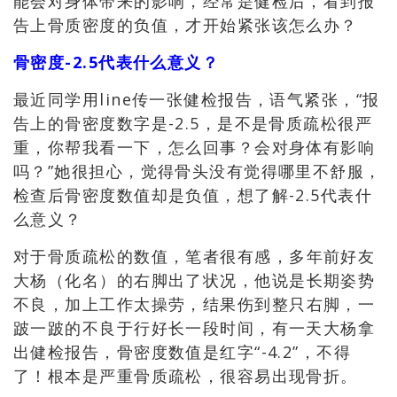
能会对身体带来的影响，经常是健检后，看到报
告上骨质密度的负值，才开始紧张该怎么办？
骨密度-2.5代表什么意义？
最近同学用line传一张健检报告，语气紧张，“报
告上的骨密度数字是-2.5，是不是骨质疏松很严
重，你帮我看一下，怎么回事？会对身体有影响
吗？”她很担心，觉得骨头没有觉得哪里不舒服，
检查后骨密度数值却是负值，想了解-2.5代表什
么意义？
对于骨质疏松的数值
，
笔者很有感
，多年前
好友
大杨（化名）的右脚出了状况
，他说
是长期姿势
不良
，
加上工作太操劳
，结果伤到整只
右脚
，一
跛一跛的不良于行好长一段时间，有一天大杨拿
出健检报告，骨密度数值是红字“-4.2”，不得
了！根本是严重骨质疏松，很容易出现骨折。