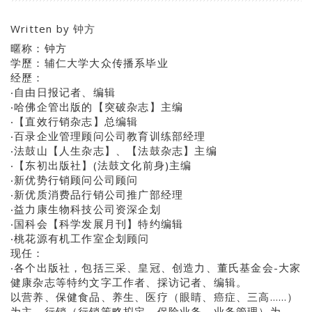
Written by
钟方
暱称：钟方
学歷：辅仁大学大众传播系毕业
经歷：
‧自由日报记者、编辑
‧哈佛企管出版的【突破杂志】主编
‧【直效行销杂志】总编辑
‧百录企业管理顾问公司教育训练部经理
‧法鼓山【人生杂志】、【法鼓杂志】主编
‧【东初出版社】(法鼓文化前身)主编
‧新优势行销顾问公司顾问
‧新优质消费品行销公司推广部经理
‧益力康生物科技公司资深企划
‧国科会【科学发展月刊】特约编辑
‧桃花源有机工作室企划顾问
现任：
‧各个出版社，包括三采、皇冠、创造力、董氏基金会-大家
健康杂志等特约文字工作者、採访记者、编辑。
以营养、保健食品、养生、医疗（眼睛、癌症、三高……）
为主、行销（行销策略拟定、保险业务、业务管理）为