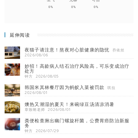
0%
0%
0%
延伸阅读
夜猫子请注意！熬夜对心脏健康的隐忧
乔依丝
2026/08/06
妙招！高龄病人结石治疗风险高，可乐变成治疗
处方
钟方
2026/08/05
韩国米其林餐厅因为蚂蚁入菜被罚款
琪拉
2026/08/01
燠热又潮湿的夏天！来碗绿豆汤清凉消暑
章致纲老师
2026/08/01
粪便检查揪出幽门螺旋杆菌，公费胃癌防治新服
务
钟方
2026/07/29