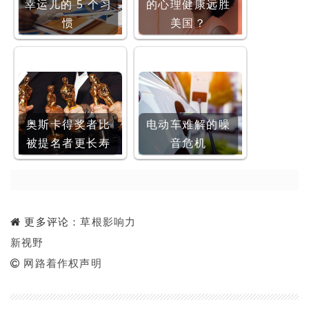
幸运儿的 5 个习
的心理健康远胜
惯
美国？
奥斯卡得奖者比
电动车难解的噪
被提名者更长寿
音危机
更多评论：
草根影响力
新视野
网路着作权声明