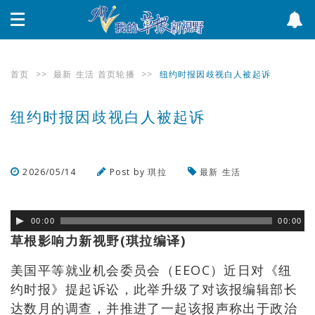
首页
>>
最新
生活
首页轮播
>>
纽约时报因歧视白人被起诉
纽约时报因歧视白人被起诉
2026/05/14
Post by
琪拉
最新
生活
浏览数
66
次
00:00
00:00
草根影响力新视野(琪拉编译)
美国平等就业机会委员会（EEOC）近日对《纽
约时报》提起诉讼，此举升级了对该报编辑部长
达数月的调查，并推进了一起该报声称出于政治