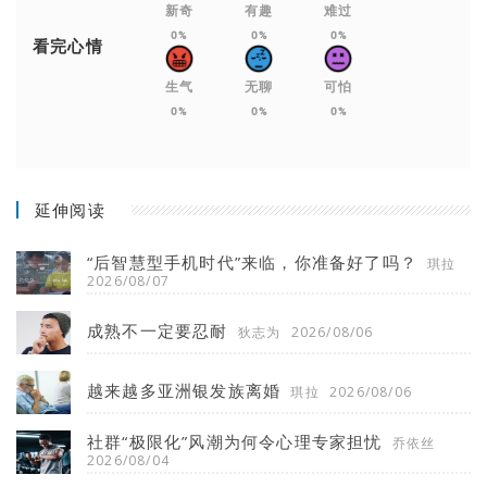
新奇
有趣
难过
0%
0%
0%
看完心情
生气
无聊
可怕
0%
0%
0%
延伸阅读
“后智慧型手机时代”来临，你准备好了吗？
琪拉
2026/08/07
成熟不一定要忍耐
狄志为
2026/08/06
越来越多亚洲银发族离婚
琪拉
2026/08/06
社群“极限化”风潮为何令心理专家担忧
乔依丝
2026/08/04