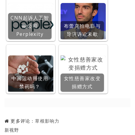
CNN起诉人工智
能公司
布蕾克拍电影与
Perplexity
导演诉讼未歇
中国运动用使用
女性慈善家改变
禁药吗？
捐赠方式
更多评论：
草根影响力
新视野