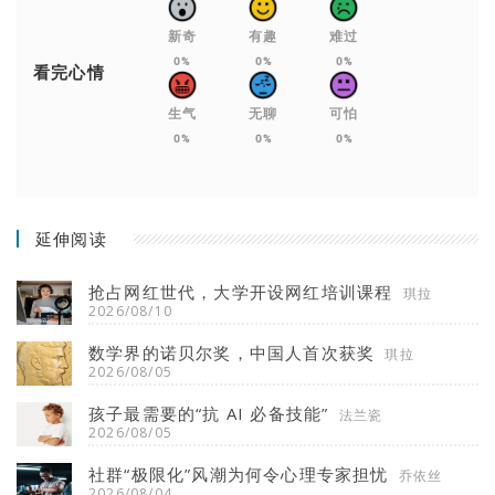
新奇
有趣
难过
0%
0%
0%
看完心情
生气
无聊
可怕
0%
0%
0%
延伸阅读
抢占网红世代，大学开设网红培训课程
琪拉
2026/08/10
数学界的诺贝尔奖，中国人首次获奖
琪拉
2026/08/05
孩子最需要的“抗 AI 必备技能”
法兰瓷
2026/08/05
社群“极限化”风潮为何令心理专家担忧
乔依丝
2026/08/04