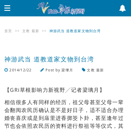
首页
>>
文教
最新
>>
神游武当 道教道家文物到台湾
神游武当 道教道家文物到台湾
2014/12/22
Post by
梁瓈月
文教
最新
浏览数
1331
次
【GRi草根影响力新视野╱记者梁璃月】
相信很多人有同样的经历，祖父母甚至父母一辈
会翻阅农民历确认是不是好日子，适不适合办理
婚丧喜庆或是到庙里进香掷筊卜卦，甚至逢年过
节也会依照农民历的资料进行祭祖等等仪式，其