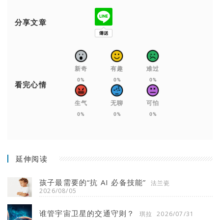
分享文章
新奇
有趣
难过
0%
0%
0%
看完心情
生气
无聊
可怕
0%
0%
0%
延伸阅读
孩子最需要的“抗 AI 必备技能”
法兰瓷
2026/08/05
谁管宇宙卫星的交通守则？
琪拉
2026/07/31