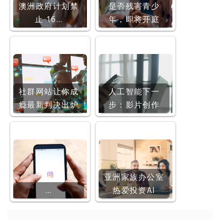
澳洲政府计划禁
是否残害青少
止 16…
年，即将开庭
社群网站让你成
人工智能下一
瘾最新判决出炉
步：影片创作
亚洲家族办公室
…
热爱投资AI