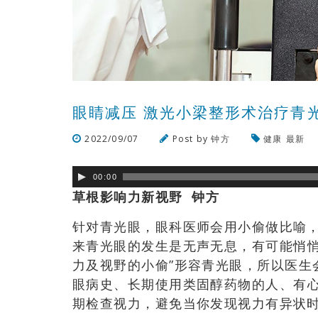
眼睛减压 激光小梁整形术治疗青
2022/09/07
Post by
钟方
健康
最新
00:00
草根影响力新视野 钟方
针对青光眼，眼科医师会用小偷做比喻
来
青光眼的发生是无声无息
，有
可能悄
力及视野的小偷”形容青光眼
，
所以医生
眼病史
、
长期使用类固醇药物的人、有
期检查视力，避免当你发现视力有异状