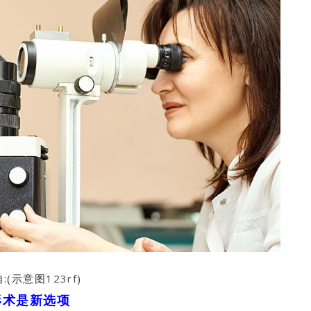
:(示意图
123rf
)
形术是新选项