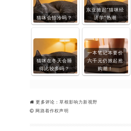
东亚掀起“猫咪经
猫咪会怕冷吗？
济学”热潮
一本笔记本要价
猫咪在冬天会睡
六千元仍掀起抢
得比较多吗？
购潮！
更多评论：
草根影响力新视野
网路着作权声明