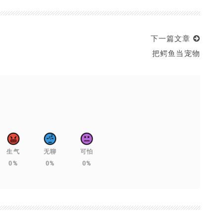
下一篇文章
把鳄鱼当宠物
生气
无聊
可怕
0%
0%
0%