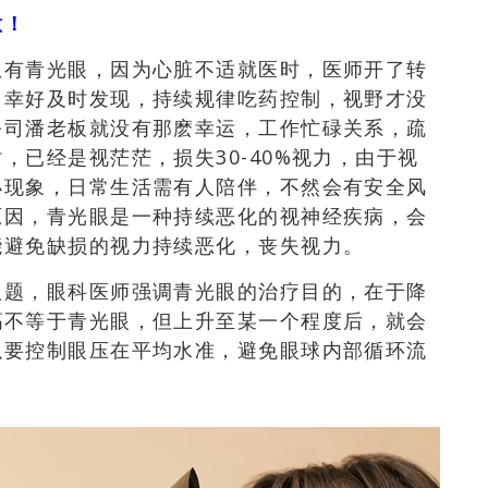
意！
患有青光眼，因为心脏不适就医时，医师开了转
，幸好及时发现，持续规律吃药控制，视野才没
公司潘老板就没有那麽幸运，工作忙碌关系，疏
时，已经是视茫茫，损失
30-40%
视力，由于视
小现象
，
日常生活需有人陪伴，不然会有安全风
原因
，青光眼是一种持续恶化的视神经疾病，会
能避免缺损的视力持续恶化，丧失视力。
议题
，眼科医师强调
青光眼的治疗目的
，在于
降
高不等于青光眼，但上升至某一个程度后，就会
以要控制眼压在平均水准
，避免眼球内部循环流