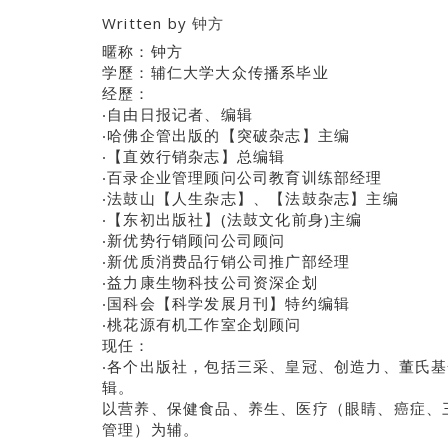
Written by
钟方
暱称：钟方
学歷：辅仁大学大众传播系毕业
经歷：
‧自由日报记者、编辑
‧哈佛企管出版的【突破杂志】主编
‧【直效行销杂志】总编辑
‧百录企业管理顾问公司教育训练部经理
‧法鼓山【人生杂志】、【法鼓杂志】主编
‧【东初出版社】(法鼓文化前身)主编
‧新优势行销顾问公司顾问
‧新优质消费品行销公司推广部经理
‧益力康生物科技公司资深企划
‧国科会【科学发展月刊】特约编辑
‧桃花源有机工作室企划顾问
现任：
‧各个出版社，包括三采、皇冠、创造力、董氏
辑。
以营养、保健食品、养生、医疗（眼睛、癌症、
管理）为辅。