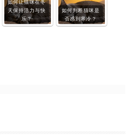
如何让猫咪在冬
天保持活力与快
如何判断猫咪是
乐？
否感到寒冷？