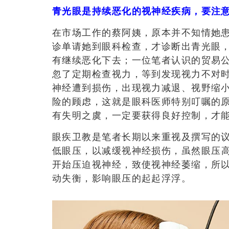
青光眼是持续恶化的视神经疾病，要注
在市场工作的蔡阿姨，原本并不知情她
诊单请她到眼科检查，才诊断出青光眼
有继续恶化下去；一位笔者认识的贸易
忽了定期检查视力，等到发现视力不对
神经遭到损伤
，出现
视力减退、视野缩
险的顾虑，这就是眼科医师特别叮嘱的
有失明之虞，一定要获得良好控制，才
眼疾卫教是笔者长期以来重视及撰写的
低眼压
，
以减缓视神经损伤，虽然眼压
开始压迫视神经，致使视神经萎缩，所
动失衡，影响眼压的起起浮浮。