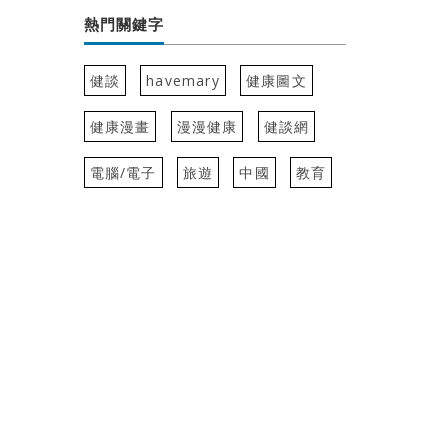
熱門關鍵字
健談
havemary
健康圖文
健康漫畫
漫漫健康
健談網
電腦/電子
旅遊
中國
教育