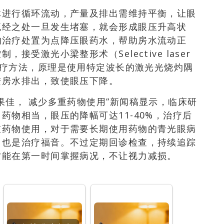
体进行循环流动，产量及排出需维持平衡，让眼
流经之处一旦发生堵塞，就会形成眼压升高状
的治疗处置为点降压眼药水，帮助房水流动正
控制，接受激光小梁整形术
（Selective laser
疗方法
，原理是使用特定波长的激光光烧灼隅
进房水排出，致使眼压下降。
果佳， 减少多重药物使用”新闻稿显示
，
临床研
用药物相当，
眼压的降幅可达11-40%，治疗后
重药物使用
，对于需要长期使用药物的青光眼病
，也是治疗福音。不过
定期回诊检查，持续追踪
才能在第一时间掌握病况
，
不让视力减损
。