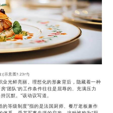
:(
示意图123rf
)
职业光鲜亮丽、理想化的形象背后，隐藏着一种
房‘团队’的工作条件往往是屈辱的、充满压力
持沉默。”该动议写道。
酷的等级制度”指的是法国厨师、餐厅老板兼作
建的体系。受其军事生涯的启发，这种被称为“厨