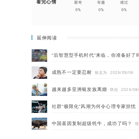
看完心情
新奇
有趣
难过
0%
0%
0%
延伸阅读
“后智慧型手机时代”来临，你准备好了
成熟不一定要忍耐
狄志为
2026/08/06
越来越多亚洲银发族离婚
琪拉
2026/08
社群“极限化”风潮为何令心理专家担忧
中国基因复制超级牦牛，成功了吗？