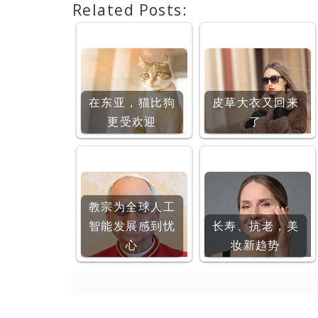
Related Posts:
在东亚，猫比狗
皮草大衣又回来
更受欢迎
了
教宗为全球人工
智能发展感到忧
长寿、抗老，美
心
妆新趋势