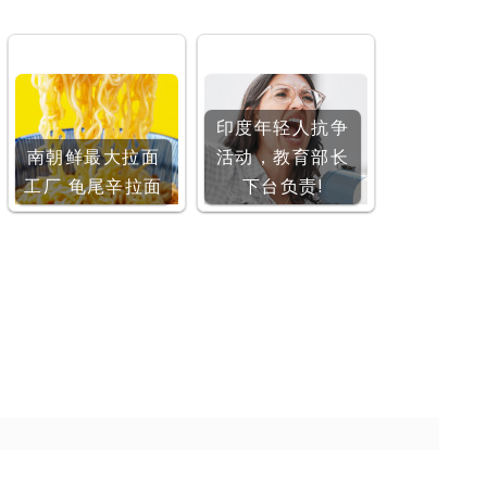
印度年轻人抗争
南朝鲜最大拉面
活动，教育部长
工厂 龟尾辛拉面
下台负责!