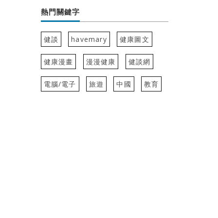
熱門關鍵字
健談
havemary
健康圖文
健康漫畫
漫漫健康
健談網
電腦/電子
旅遊
中國
教育