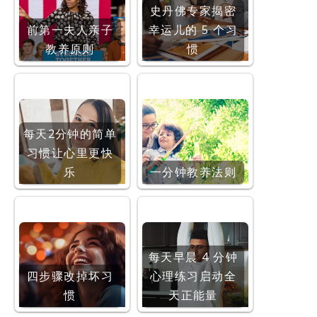
史丹佛专家揭密
前第一夫人亲子
幸运儿的 5 个习
教养原则
惯
每天2分钟的简单
习惯让心里更快
乐
一分钟教养法则
每天早晨 4 分钟
四步骤改掉坏习
心理练习启动全
惯
天正能量