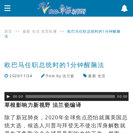
首页
>>
最新
生活
首页轮播
>>
欧巴马任职总统时的1分钟醒脑
法
欧巴马任职总统时的1分钟醒脑法
2020/11/24
Post by
法兰瓷
最新
生活
浏览数
634
次
00:00
00:00
草根影响力新视野 法兰瓷编译
除了新冠肺炎，2020年全球焦点恐怕就属美国总
统大选，候选人川普与拜登无不使出浑身解数就