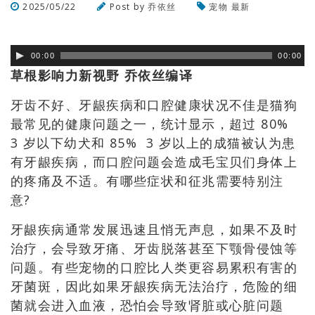
2025/05/22
Post by
乔依丝
宠物
最新
浏览数
114
次
00:00
00:00
草根影响力新视野 乔依丝编译
牙齿不好、牙龈疾病和口腔健康状况不佳是猫狗
最常见的健康问题之一，统计显示，超过 80%
3 岁以下幼犬和 85% 3 岁以上的成猫被认为患
有牙龈疾病，而口腔问题会造成毛宝贝们身体上
的疼痛及不适。有哪些症状和征兆需要特别注
意?
牙龈疾病通常发展迅速且悄无声息，如果不及时
治疗，会导致牙痛、牙齿脱落甚至下颚骨侵蚀等
问题。有些宠物的口腔比人类更容易累积有害的
牙菌斑，因此如果牙龈疾病无法治疗，危险的细
菌就会进入血液，恐怕会导致肾脏或心脏问题