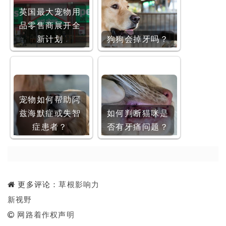
英国最大宠物用
品零售商展开全
新计划
狗狗会掉牙吗？
宠物如何帮助阿
兹海默症或失智
如何判断猫咪是
症患者？
否有牙痛问题？
更多评论：
草根影响力
新视野
网路着作权声明