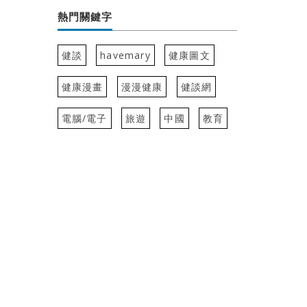
熱門關鍵字
健談
havemary
健康圖文
健康漫畫
漫漫健康
健談網
電腦/電子
旅遊
中國
教育