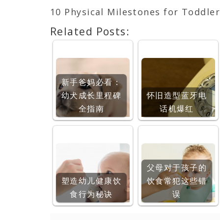
10 Physical Milestones for Toddl
Related Posts:
新手爸妈必看：
幼犬成长里程碑
怀旧造型蓝牙电
全指南
话机爆红
父母对于孩子的
塑造幼儿健康饮
饮食常犯这些错
食行为秘诀
误