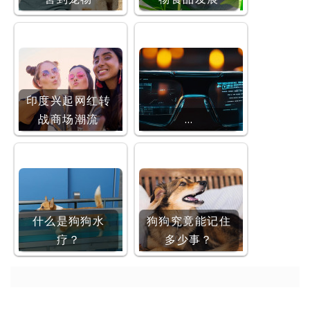
印度兴起网红转
战商场潮流
…
什么是狗狗水
狗狗究竟能记住
疗？
多少事？