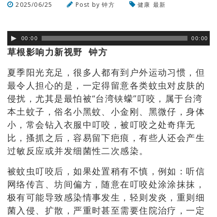
2025/06/25
Post by
钟方
健康
最新
浏览数
169
次
00:00
00:00
草根影响力新视野 钟方
夏季阳光充足，很多人都有到户外运动习惯，但
最令人担心的是，
一定得留意各类蚊虫对皮肤的
侵扰，尤其是最怕被“
台湾铗蠓”叮咬，属于台湾
本土蚊子，俗名小黑蚊、小金刚、黑微仔，身体
小，常会钻入衣服中叮咬，被叮咬之处奇痒无
比，搔抓之后，容易留下疤痕，有些人还会产生
过敏反应或并发细菌性二次感染。
被蚊虫叮咬后，如果处置稍有不慎，例如：听信
网络传言、坊间偏方，随意在叮咬处涂涂抹抹，
极有可能导致感染情事发生，轻则发炎，重则细
菌入侵、扩散，严重时甚至需要住院治疗，一定