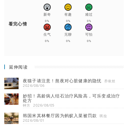
新奇
有趣
难过
0%
0%
0%
看完心情
生气
无聊
可怕
0%
0%
0%
延伸阅读
夜猫子请注意！熬夜对心脏健康的隐忧
乔依丝
2026/08/06
妙招！高龄病人结石治疗风险高，可乐变成治疗
处方
钟方
2026/08/05
韩国米其林餐厅因为蚂蚁入菜被罚款
琪拉
2026/08/01