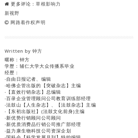
更多评论：
草根影响力
新视野
网路着作权声明
Written by
钟方
暱称：钟方
学歷：辅仁大学大众传播系毕业
经歷：
‧自由日报记者、编辑
‧哈佛企管出版的【突破杂志】主编
‧【直效行销杂志】总编辑
‧百录企业管理顾问公司教育训练部经理
‧法鼓山【人生杂志】、【法鼓杂志】主编
‧【东初出版社】(法鼓文化前身)主编
‧新优势行销顾问公司顾问
‧新优质消费品行销公司推广部经理
‧益力康生物科技公司资深企划
‧国科会【科学发展月刊】特约编辑