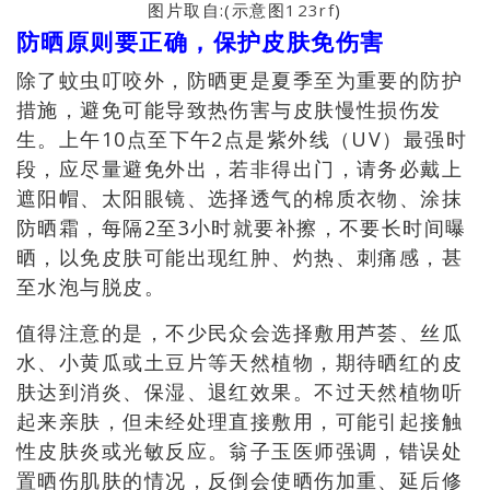
图片取自:(示意图
123rf
)
防晒原则要正确，保护皮肤免伤害
除了蚊虫叮咬外，防晒更是夏季至为重要的防护
措施，避免可能导致热伤害与皮肤慢性损伤发
生。上午10点至下午2点是紫外线（UV）最强时
段，应尽量避免外出，若非得出门，请务必戴上
遮阳帽、太阳眼镜、选择透气的棉质衣物、涂抹
防晒霜，每隔2至3小时就要补擦，不要长时间曝
晒，以免皮肤可能出现红肿、灼热、刺痛感，甚
至水泡与脱皮。
值得注意的是，不少民众会选择敷用芦荟、丝瓜
水、小黄瓜或土豆片等天然植物，期待晒红的皮
肤达到消炎、保湿、退红效果。不过天然植物听
起来亲肤，但未经处理直接敷用，可能引起接触
性皮肤炎或光敏反应。翁子玉医师强调，错误处
置晒伤肌肤的情况，反倒会使晒伤加重、延后修