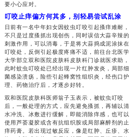
要小心应对。
叮咬止痒偏方何其多，别轻易尝试乱涂
日前有一名中年妇女因蚊虫叮咬引起搔痒难耐，
不只是过度搔抓出现创伤，同时误信大蒜辛辣的
刺激作用，可以消毒，于是将大蒜捣成泥涂抹在
叮咬处，反倒引起极度疼痛不适，前往台北医学
大学部立双和医院皮肤科皮肤科门诊就医求助，
此时蚊虫叮咬处已经出现一片红肿发炎，局部细
菌感染溃疡，险些引起蜂窝性组织炎，经伤口护
理、药物治疗后，才逐步好转。
双和医院皮肤科医师翁子玉表示，被蚊虫叮咬
后，一般处理的方式，应先避免搔抓，再辅以清
水冲洗、冰敷进行缓解，即能消除痒感，
也可以
使用芦荟凝胶或含有抗组织胺或局部麻醉剂的止
痒药膏
。若出现过敏反应，像是红肿、丘疹、水