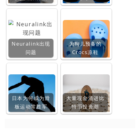
Neuralink出现
为狗儿预备的
问题
Crocs凉鞋
日本为何成为滑
大量现金涌进比
板运动常胜军
特币投资潮