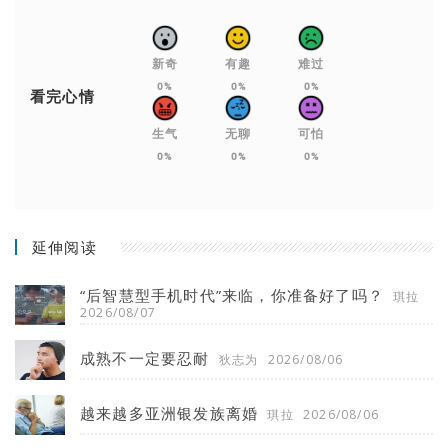
新奇
有趣
难过
0%
0%
0%
看完心情
生气
无聊
可怕
0%
0%
0%
延伸阅读
“后智慧型手机时代”来临，你准备好了吗？
琪拉
2026/08/07
成熟不一定要忍耐
狄志为
2026/08/06
越来越多亚洲银发族离婚
琪拉
2026/08/06