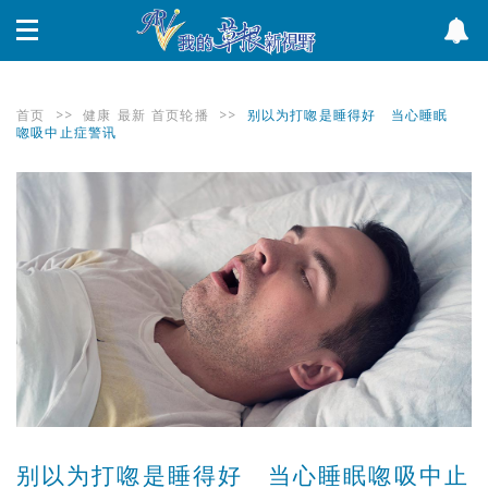
首页
>>
健康
最新
首页轮播
>>
别以为打唿是睡得好 当心睡眠
唿吸中止症警讯
别以为打唿是睡得好 当心睡眠唿吸中止