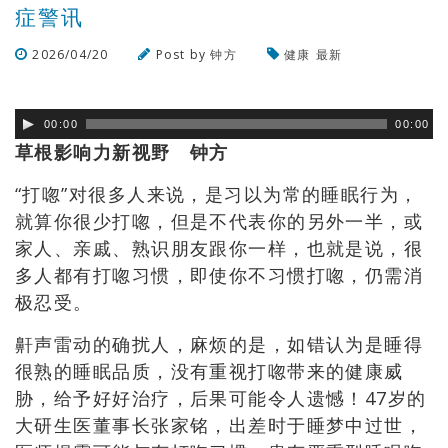
症警讯
2026/04/20
Post by
钟方
健康
最新
浏览数
131
次
00:00
00:00
草根影响力新视野 钟方
“打唿”对很多人来说，是习以为常的睡眠行为，
就算你很少打唿，但是不代表你的另外一半，或
家人、亲戚、熟识朋友跟你一样，也就是说，很
多人都有打唿习惯，即使你不习惯打唿，仍需消
极忍受。
鼾声雷动的确扰人，麻烦的是，如错认为是睡得
很熟的睡眠品质，没有重视打唿带来的健康威
胁，给予好好治疗，后果可能令人遗憾！47岁的
大研生医董事长张家铭，出差时于睡梦中过世，