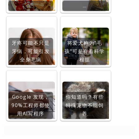
…
…
牙疼可能不只是
将爱犬称为“毛
牙病，可能引发
孩”可是有着科学
全身毛病
根据
Google 发现，
你知道吗？有些
90%工程师都使
特殊宠物不能饲
用AI写程序
养