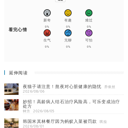
新奇
有趣
难过
0%
0%
0%
看完心情
生气
无聊
可怕
0%
0%
0%
延伸阅读
夜猫子请注意！熬夜对心脏健康的隐忧
乔依丝
2026/08/06
妙招！高龄病人结石治疗风险高，可乐变成治疗
处方
钟方
2026/08/05
韩国米其林餐厅因为蚂蚁入菜被罚款
琪拉
2026/08/01