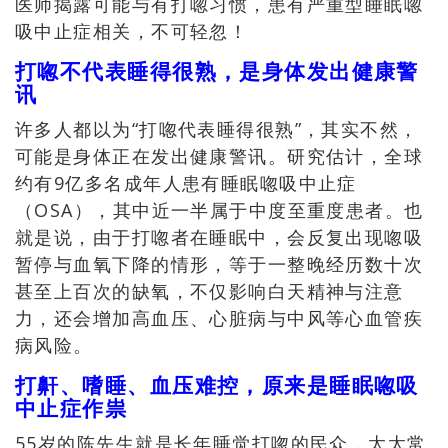
医师揭露可能与有打唿习惯，患有严重型睡眠唿
吸中止症相关，
不可轻忽！
打唿不代表睡得很熟，是身体发出健康警
讯
许多人都以为“打唿代表睡得很熟”，其实不然，
可能是身体正在发出健康警讯。研究估计，全球
约有9亿多名成年人患有睡眠唿吸中止症
（OSA），其中近一半属于中度至重度患者。也
就是说，由于打唿者在睡眠中，会反复出现唿吸
暂停与血氧下降的情形，等于一整晚经历数十次
甚至上百次的缺氧，不仅影响白天精神与注意
力，还会增加高血压、心脏病与中风等心血管疾
病风险。
打鼾、嗜睡、血压难控，原来是睡眠唿吸
中止症作祟
55岁的陈先生就是长年睡觉打唿的民众，太太常