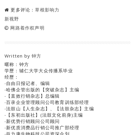
更多评论：
草根影响力
新视野
网路着作权声明
Written by
钟方
暱称：钟方
学歷：辅仁大学大众传播系毕业
经歷：
‧自由日报记者、编辑
‧哈佛企管出版的【突破杂志】主编
‧【直效行销杂志】总编辑
‧百录企业管理顾问公司教育训练部经理
‧法鼓山【人生杂志】、【法鼓杂志】主编
‧【东初出版社】(法鼓文化前身)主编
‧新优势行销顾问公司顾问
‧新优质消费品行销公司推广部经理
‧益力康生物科技公司资深企划