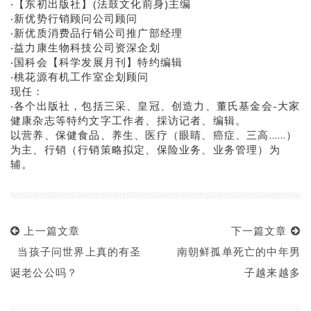
‧【东初出版社】(法鼓文化前身)主编
‧新优势行销顾问公司顾问
‧新优质消费品行销公司推广部经理
‧益力康生物科技公司资深企划
‧国科会【科学发展月刊】特约编辑
‧桃花源有机工作室企划顾问
现任：
‧各个出版社，包括三采、皇冠、创造力、董氏基金会-大家
健康杂志等特约文字工作者、採访记者、编辑。
以营养、保健食品、养生、医疗（眼睛、癌症、三高……）
为主、行销（行销策略拟定、保险业务、业务管理）为
辅。
上一篇文章
下一篇文章
当孩子问世界上真的有圣
南朝鲜孤单死亡的中年男
诞老公公吗？
子越来越多