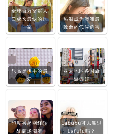
全球百万富翁人
口成长最快的国
热浪成为澳洲最
家
致命的气候危害
乐高是扒手的最
亚太地区各国旅
爱
游偏好
印度兴起网红转
Labubu可以赢过
战商场潮流
Lafufu吗？