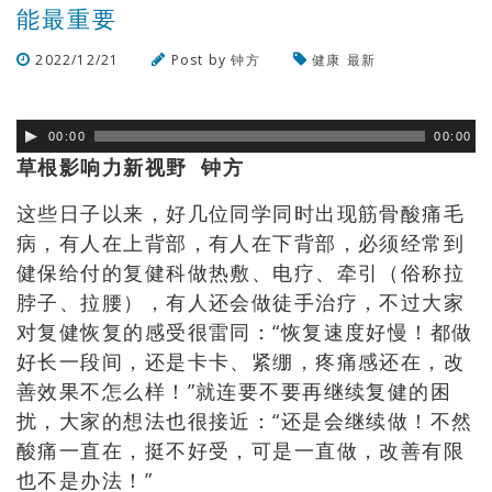
能最重要
2022/12/21
Post by
钟方
健康
最新
浏览数
976
次
00:00
00:00
草根影响力新视野 钟方
这些日子以来
，
好几位同学同时出现筋骨酸痛毛
病
，有人在上背部，有人在下背部，必须经常到
健保给付的复健科做热敷、电疗、牵引（俗称拉
脖子、拉腰），有人还会做徒手治疗，不过大家
对复健恢复的感受很雷同：“恢复速度好慢！都做
好长一段间，还是卡卡、紧绷，疼痛感还在，改
善效果不怎么样！”就连要不要再继续复健的困
扰，大家的想法也很接近：“还是会继续做！不然
酸痛一直在，挺不好受，可是一直做，改善有限
也不是办法！”