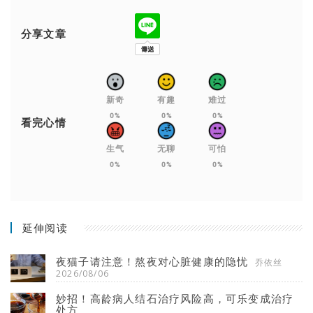
分享文章
新奇
有趣
难过
0%
0%
0%
看完心情
生气
无聊
可怕
0%
0%
0%
延伸阅读
夜猫子请注意！熬夜对心脏健康的隐忧
乔依丝
2026/08/06
妙招！高龄病人结石治疗风险高，可乐变成治疗
处方