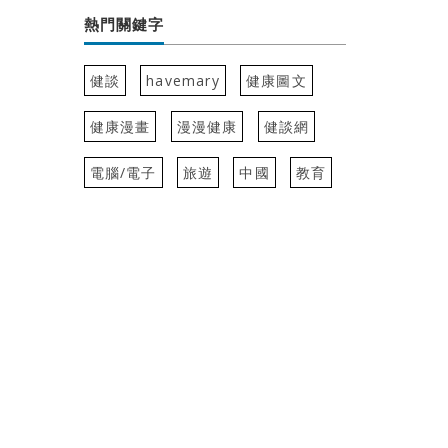
熱門關鍵字
健談
havemary
健康圖文
健康漫畫
漫漫健康
健談網
電腦/電子
旅遊
中國
教育