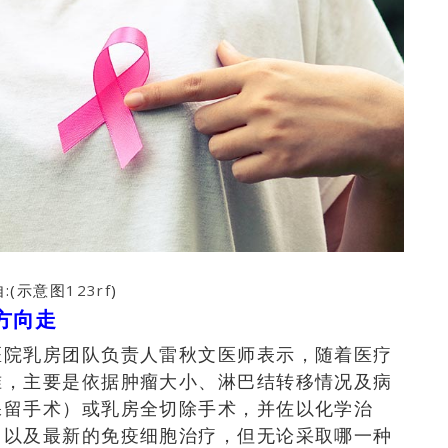
:(示意图
123rf
)
方向走
医院乳房团队负责人雷秋文医师表示，随着医疗
准，主要是依据肿瘤大小、淋巴结转移情况及病
保留手术）或乳房全切除手术，并佐以
化学治
，以及最新的免疫细胞治疗，
但无论采取哪一种