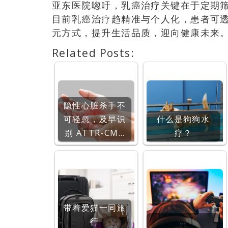
亚东医院唿吁，乳癌治疗关键在于定期
目前乳癌治疗趋精准与个人化，患者可
元方式，提升生活品质，迎向健康未来
Related Posts:
隐性心脏杀手不
可轻忽，及早识
什么是狗狗水
别 ATTR-CM…
疗？
带着爱猫一同旅
行
…