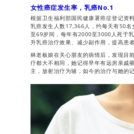
女性癌症发生率，乳癌
No.1
根据卫生福利部国民健康署癌症登记资
乳癌发生人数17,366人，约
每天有50
至69岁间，
每年有2000至3000人死于
升乳癌治疗效果、减少副作用，提高患
林老板娘在关心朋友的病情后，发现目
疗都大不相同，她记得早年有远房亲戚
主，放射治疗为辅，如今的治疗与她的