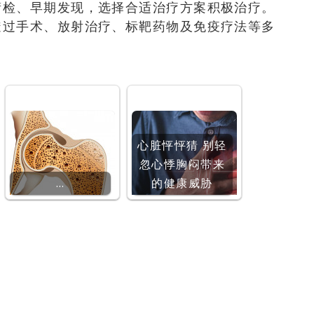
筛检、早期发现，选择合适治疗方案积极治疗。
透过手术、放射治疗、标靶药物及免疫疗法等多
。
心脏怦怦猜 别轻
忽心悸胸闷带来
…
的健康威胁