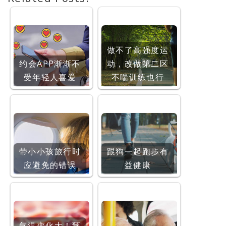
做不了高强度运
约会APP渐渐不
动，改做第二区
受年轻人喜爱
不喘训练也行
带小小孩旅行时
跟狗一起跑步有
应避免的错误
益健康
气温变化大！预