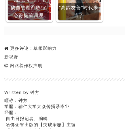
防血管剧烈收缩
“高龄友善”时代来
必得提前调理
临了
更多评论：
草根影响力
新视野
网路着作权声明
Written by
钟方
暱称：钟方
学歷：辅仁大学大众传播系毕业
经歷：
‧自由日报记者、编辑
‧哈佛企管出版的【突破杂志】主编