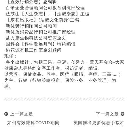
‧【直效行销杂志】总编辑
‧百录企业管理顾问公司教育训练部经理
‧法鼓山【人生杂志】、【法鼓杂志】主编
‧【东初出版社】(法鼓文化前身)主编
‧新优势行销顾问公司顾问
‧新优质消费品行销公司推广部经理
‧益力康生物科技公司资深企划
‧国科会【科学发展月刊】特约编辑
‧桃花源有机工作室企划顾问
现任：
‧各个出版社，包括三采、皇冠、创造力、董氏基金会-大家
健康杂志等特约文字工作者、採访记者、编辑。
以营养、保健食品、养生、医疗（眼睛、癌症、三高……）
为主、行销（行销策略拟定、保险业务、业务管理）为
辅。
上一篇文章
下一篇文章
如何有效减掉COVID期间
英国推出更多优惠予接种