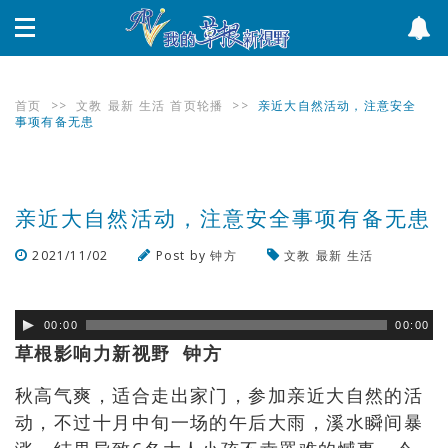
首页
>>
文教
最新
生活
首页轮播
>>
亲近大自然活动，注意安全
事项有备无患
亲近大自然活动，注意安全事项有备无患
2021/11/02
Post by
钟方
文教
最新
生活
浏览数
487
次
00:00
00:00
草根影响力新视野 钟方
秋高气爽
，
适合走出家门
，
参加亲近大自然的活
动
，不过十月中旬一场的午后大雨，
溪水瞬间暴