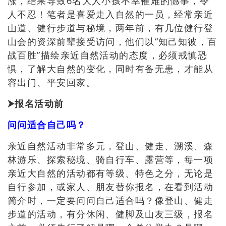
涨
，
结果导致6名大人小孩不幸罹难的憾事
，
令
人不忍！笔者是喜爱走入自然的一员
，经常亲近
山道、健行步道与秘境，两
年前
，有几位
健行登
山会的资深前辈接受访问
，他们以“知己知彼，百
战百胜”描绘亲近自然活动的态度，必须戒慎恐
惧，了解大自然的变化，同时有备无患，才能从
容出门、平安回家。
⮞
报名活动前
问问适合自己吗？
亲近自然活动非常多元
，登山、健走、溯溪、森
林游乐、探索秘境、骑自行车、露营等，每一项
亲近大自然的活动都有等级、特色之分，无论是
自行参加，或家人、朋友替你报名，在看到活动
简介时，一定要问问自己适合吗？像
登山
、
健走
步道的活动
，
有分休闲、健脚及山友三级，报名