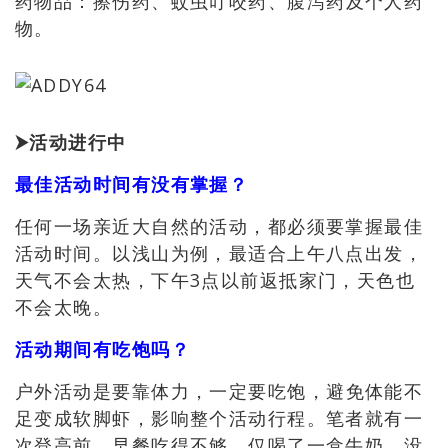
药物品
：擦伤药、蚊虫叮咬药、腹泻药
及个人药
物。
⮞
活动进行中
最佳活动时间有没有掌握？
任何一场亲近大自然的活动
，
都必须要掌握最佳
活动时间
。
以浅山为例，最适合上午八点出发，
天气不会太热，下午3点以前返抵家门，天色也
不会太晚。
活动期间有吃饱吗？
户外活动是要靠体力
，
一定要吃饱
，
避免体能不
足变成软脚虾
，影响整个活动行程。笔者就有一
次登高前，早餐吃得不够，仅喝了一盒牛奶，没