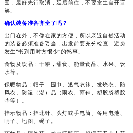
围，最好先行取消，延后前往，不要拿生命开玩
笑。
确认装备准备齐全了吗？
出门在外，不像在家的方便，所以亲近自然活动
的
装备必须准备妥当
，
出发前要充分检查
，
避免
发生“书到用时方恨少”的憾事
。
食物及饮品：干
粮，甜食、能量食品
、
水果、饮
水等
。
保暖物品
：
帽子、围巾、透气衣袜、发烧衣
、防
风衣、
防湿（潮）品（雨衣
、
雨鞋
、
塑胶袋塑胶
垫等）
。
指示物品
：
指北针、头灯或手电筒、备用电池、
哨子、地图
、
绳子
。