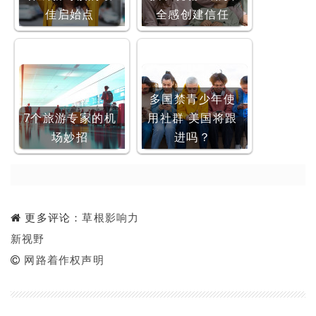
佳启始点
全感创建信任
多国禁青少年使
7个旅游专家的机
用社群 美国将跟
场妙招
进吗？
更多评论：
草根影响力
新视野
网路着作权声明